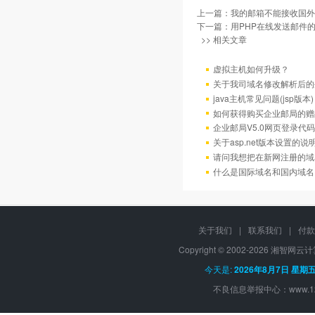
上一篇：
我的邮箱不能接收国外
下一篇：
用PHP在线发送邮件
>> 相关文章
虚拟主机如何升级？
关于我司域名修改解析后的
java主机常见问题(jsp版本)
如何获得购买企业邮局的赠
企业邮局V5.0网页登录代码
关于asp.net版本设置的说
请问我想把在新网注册的域
什么是国际域名和国内域名
关于我们
|
联系我们
|
付款
Copyright © 2002-
2026 湘智网云计算, 
今天是:
2026年8月7日 星期
不良信息举报中心：
www.1