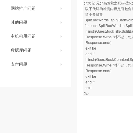
@大 纪 元@高莺莺之死@淫水@
网站推广问题
'以下代码为检测内容是否包含
'请不要修改
SplitBadWords=split(BadWord
其他问题
for each SplitBadWord i
if instr(GuestBookTitle
主机租用问题
Response.Write("对不
Response.end()
exit for
数据库问题
end if
if instr(GuestBookConnt
支付问题
Response.Write("对不
Response.end()
exit for
end if
next
%>