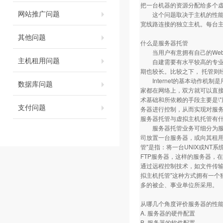
把一台机器的资源分配给多个
网站推广问题
这个问题取决于主机的性能及
宽线路连接的独立主机。每台
其他问题
什么是服务器托管
当用户有意拥有自己的Web、E
主机租用问题
自建需要有水平较高的专业技
期也较长。比较之下， 托管则
Internet的基本动作机制是
数据库问题
家都在网络上，双方就可以直接沟
术基础和所依赖的手段主要是\"
支付问题
务器进行控制，从而实现对服
服务器托管与虚拟主机托管有
服务器托管业务可细分为服务器托管与
司放置一台服务器，或向其租用一
管"是指：将一台UNIX或NT
FTP服务器，这样的服务器，
通过远程控制技术，如文件传输
拟主机托管"这种方式拥有一
多的被企、事业单位所采用。
从哪几个角度评价服务器的性
A. 服务器的硬件配置
B. 服务器的软件配置