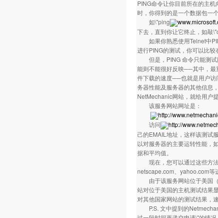
PING命令让你目前所在的主机
时，你得到的是一个数据包一
如\"ping
www.microsoft
下去，直到你让它终止，如敲\"ctrl
如果你熟悉使用Telnet中P
进行PING的测试，你可以比
但是，PING 命令只能测
能则不能很好反映──其中，最重
件下载的速度──也就是用户访
务器性能及服务器的其他信息，开通
NetMechanic网站，就给
该服务网站网址是
http://www.netmechan
访问
http://www.netmec
己的EMAIL地址，这样该测试
以对服务器的主要运转性能，如P
据和平均值。
现在，您可以通过这些方法，对您
netscape.com、yahoo.
由于该服务网站位于美国（在S
站对位于美国的主机测试结果
对其他国家网站的测试结果，
P.S. 文中提到的Netme
过一段时间再递交申请\"的情