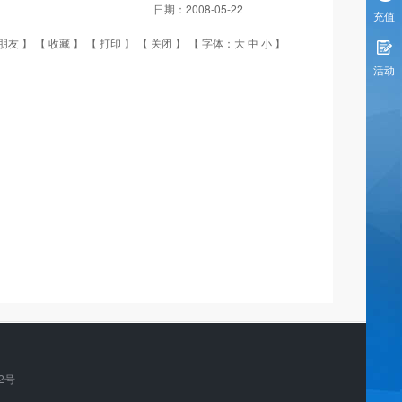
日期：
2008-05-22
充值
朋友
】 【
收藏
】 【
打印
】 【
关闭
】 【 字体：
大
中
小
】
活动
72号