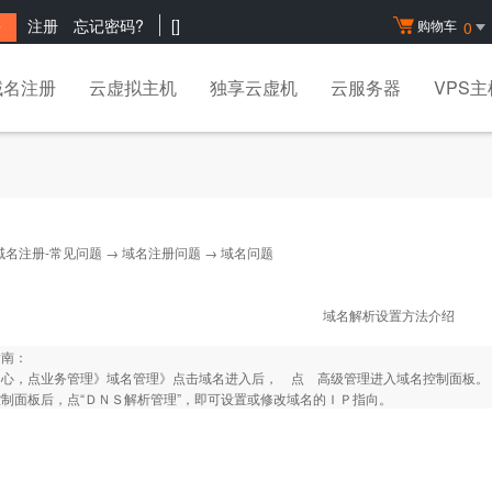
注册
忘记密码?
[
]
购物车
0
域名注册
云虚拟主机
独享云虚机
云服务器
VPS主
域名注册-常见问题
→
域名注册问题
→ 域名问题
域名解析设置方法介绍
指南：
中心，点业务管理》域名管理》点击域名进入后， 点 高级管理进入域名控制面板。
制面板后，点“ＤＮＳ解析管理”，即可设置或修改域名的ＩＰ指向。