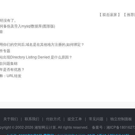
【 双击滚屏 】 【
推荐
经没有了。
何备份及导入mysql数据库(图形版)
章
用你们的空间后,域名是在其他地方注册的,如何绑定？
件专题
现Directory Listing Denied 是什么原因？
款问题集锦
年是否有优惠？
释：URL转发
关于我们
|
联系我们
|
付款方式
|
提交工单
|
常见问题
|
独立控制面板
pyright © 2002-
2026 湘智网云计算, All rights reserved. 备案号：
湘ICP备180162