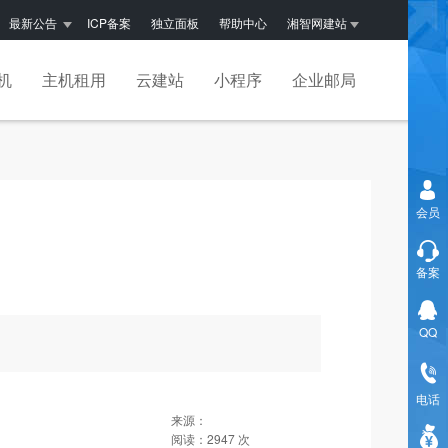
最新公告
ICP备案
独立面板
帮助中心
湘智网建站
机
主机租用
云建站
小程序
企业邮局
会员
备案
QQ
电话
来源：
阅读：
2947
次