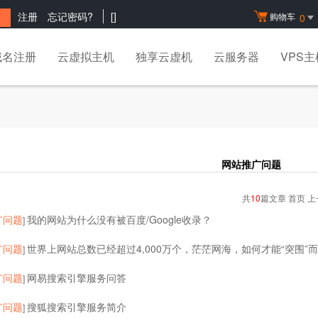
注册
忘记密码?
[
]
购物车
0
域名注册
云虚拟主机
独享云虚机
云服务器
VPS主
网站推广问题
共
10
篇文章 首页 上
广问题
我的网站为什么没有被百度/Google收录？
]
广问题
世界上网站总数已经超过4,000万个，茫茫网海，如何才能“突围”
]
广问题
网易搜索引擎服务问答
]
广问题
搜狐搜索引擎服务简介
]