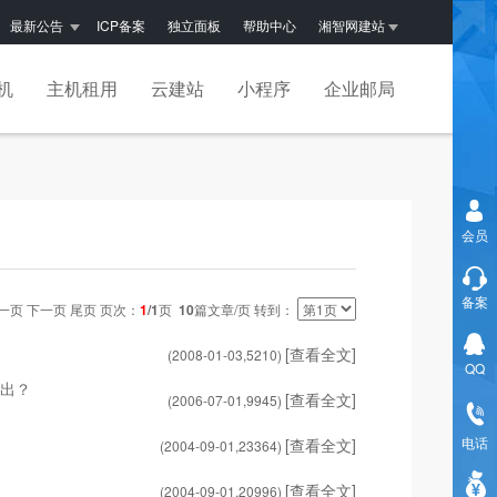
最新公告
ICP备案
独立面板
帮助中心
湘智网建站
机
主机租用
云建站
小程序
企业邮局
会员
备案
一页 下一页 尾页 页次：
1
/1
页
10
篇文章/页 转到：
[查看全文]
(2008-01-03,
5210
)
QQ
而出？
[查看全文]
(2006-07-01,
9945
)
电话
[查看全文]
(2004-09-01,
23364
)
[查看全文]
(2004-09-01,
20996
)